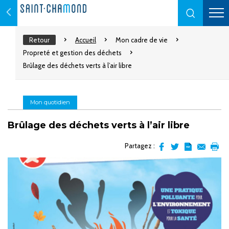
Retour
Accueil
Mon cadre de vie
Propreté et gestion des déchets
Brûlage des déchets verts à l’air libre
Mon quotidien
Brûlage des déchets verts à l’air libre
Partagez :
Partager
Partager
Transformer
Envoyer
Impr
sur
sur
l'article
par
facebook
Twitter
en
email
pdf