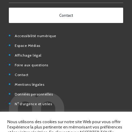
Contact
Accessibilité numérique
Espace Médias
Affichage légal
Foire aux questions
Contact
Mentions légales
Données personnelles
N° d’urgence et utiles
Charte de modération et de bonne conduite des Réseaux
sociaux de la Ville de Saint-Chamond
Espace Citoyens – démarches en ligne
Nous utilisons des cookies sur notre site Web pour vous offrir
l'expérience la plus pertinente en mémorisant vos préférences