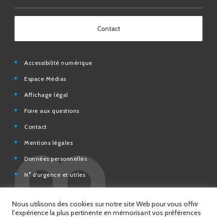
Contact
Accessibilité numérique
Espace Médias
Affichage légal
Foire aux questions
Contact
Mentions légales
Données personnelles
N° d’urgence et utiles
Charte de modération et de bonne conduite des Réseaux
sociaux de la Ville de Saint-Chamond
Espace Citoyens – démarches en ligne
Nous utilisons des cookies sur notre site Web pour vous offrir
l'expérience la plus pertinente en mémorisant vos préférences