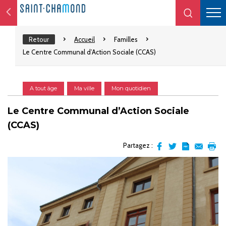
Retour
Accueil
Familles
Le Centre Communal d’Action Sociale (CCAS)
A tout âge
Ma ville
Mon quotidien
Le Centre Communal d’Action Sociale
(CCAS)
Partagez :
Partager
Partager
Transformer
Envoyer
Impr
sur
sur
l'article
par
facebook
Twitter
en
email
pdf