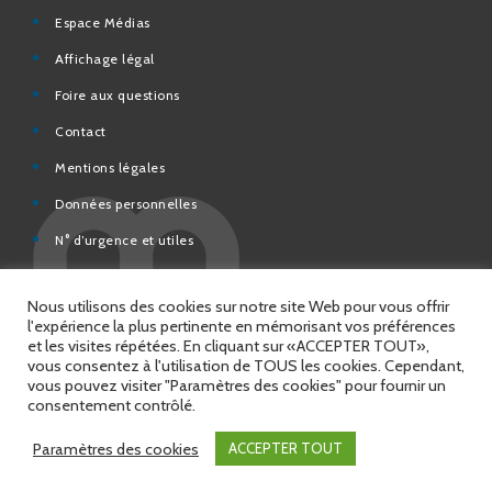
Affichage légal
Foire aux questions
Contact
Mentions légales
Données personnelles
N° d’urgence et utiles
Charte de modération et de bonne conduite des Réseaux
sociaux de la Ville de Saint-Chamond
Espace Citoyens – démarches en ligne
Nous utilisons des cookies sur notre site Web pour vous offrir
l'expérience la plus pertinente en mémorisant vos préférences
et les visites répétées. En cliquant sur «ACCEPTER TOUT»,
vous consentez à l'utilisation de TOUS les cookies. Cependant,
vous pouvez visiter "Paramètres des cookies" pour fournir un
© 2026 Copyright Ville de Saint-Chamond
consentement contrôlé.
Site réalisé par
Intuitiv Interactive
Paramètres des cookies
ACCEPTER TOUT