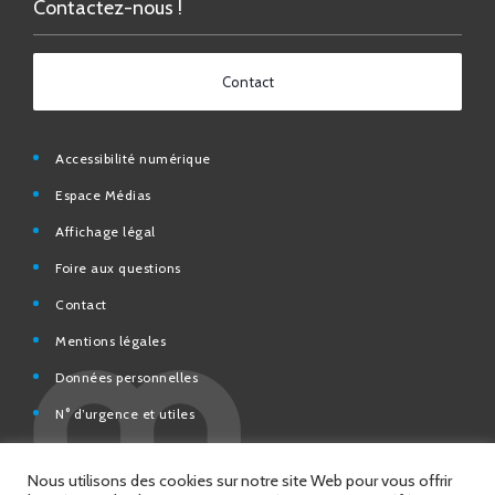
Contact
Accessibilité numérique
Espace Médias
Affichage légal
Foire aux questions
Contact
Mentions légales
Données personnelles
N° d’urgence et utiles
Charte de modération et de bonne conduite des Réseaux
sociaux de la Ville de Saint-Chamond
Espace Citoyens – démarches en ligne
Nous utilisons des cookies sur notre site Web pour vous offrir