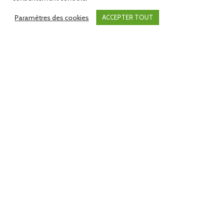
Paramètres des cookies
ACCEPTER TOUT
17 Juil 2026
Parc en Fête : encore deux soirées
festives pour profiter de l’été
Mon quotidien