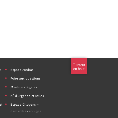
mérique
Espace Médias
Foire aux questions
Mentions légales
elles
N° d’urgence et utiles
tion et de
Espace Citoyens –
des
démarches en ligne
e la Ville