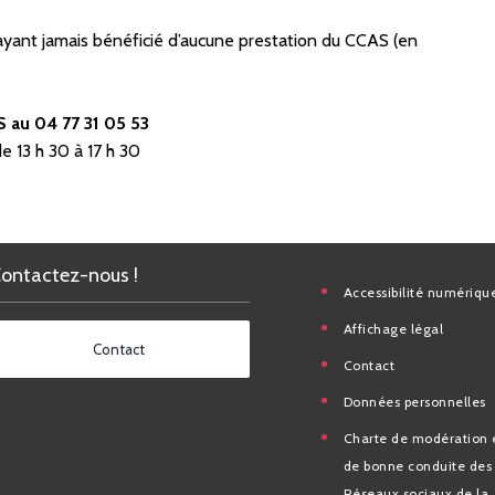
ayant jamais bénéficié d’aucune prestation du CCAS (en
S au 04 77 31 05 53
e 13 h 30 à 17 h 30
Contactez-nous !
Accessibilité nu
Affichage légal
Contact
Contact
Données personn
Charte de modéra
bonne conduite 
Réseaux sociaux d