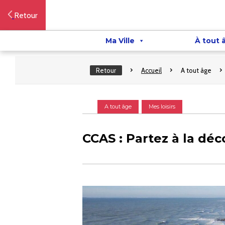
Retour
Ma Ville
À tout 
Retour
Accueil
A tout âge
A tout âge
Mes loisirs
CCAS : Partez à la dé