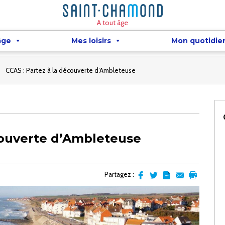
A tout âge
âge
Mes loisirs
Mon quotidie
CCAS : Partez à la découverte d’Ambleteuse
couverte d’Ambleteuse
Partagez :
Partager
Partager
Transformer
Envoyer
Imprimer
sur
sur
l'article
par
facebook
Twitter
en
email
pdf