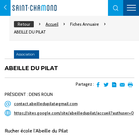
Retour
Accueil
Fiches Annuaire
ABEILLE DU PILAT
Association
ABEILLE DU PILAT
Partagez :
Partager
Partager
Transformer
Envoyer
Impr
PRÉSIDENT : DENIS ROLIN
sur
sur
l'article
par
facebook
Twitter
en
email
contact.abeilledupilat@gmail.com
pdf
https://sites.google.com/site/abeilledupilat/accueil?authuser=0
Rucher école l’Abeille du Pilat