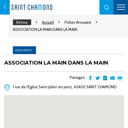
Retour
Accueil
Fiches Annuaire
ASSOCIATION LA MAIN DANS LA MAIN
Association
ASSOCIATION LA MAIN DANS LA MAIN
Partagez :
Partager
Partager
Transformer
Envoyer
Impr
1 rue de l'Eglise Saint Julien en Jarez, 42400 SAINT CHAMOND
sur
sur
l'article
par
facebook
Twitter
en
email
pdf