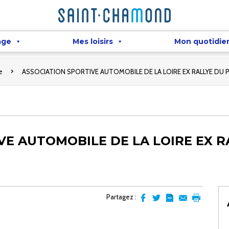
âge
Mes loisirs
Mon quotidie
e
ASSOCIATION SPORTIVE AUTOMOBILE DE LA LOIRE EX RALLYE DU P
VE AUTOMOBILE DE LA LOIRE EX R
Partagez :
Partager
Partager
Transformer
Envoyer
Imprimer
sur
sur
l'article
par
facebook
Twitter
en
email