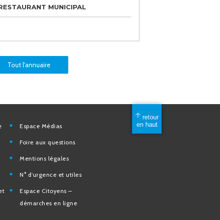
RESTAURANT MUNICIPAL
Tout l'annuaire
mérique
Espace Médias
Foire aux questions
Mentions légales
elles
N° d’urgence et utiles
tion et de
Espace Citoyens –
des
démarches en ligne
e la Ville