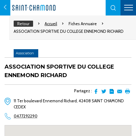
Retour
Accueil
Fiches Annuaire
ASSOCIATION SPORTIVE DU COLLEGE ENNEMOND RICHARD
Association
ASSOCIATION SPORTIVE DU COLLEGE
ENNEMOND RICHARD
Partagez :
Partager
Partager
Transformer
Envoyer
Impr
11 Ter boulevard Ennemond Richard, 42408 SAINT CHAMOND
sur
sur
l'article
par
CEDEX
facebook
Twitter
en
email
pdf
0477292290