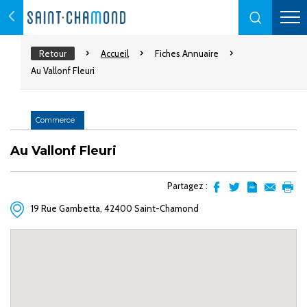
Retour
Accueil
Fiches Annuaire
Au Vallonf Fleuri
Commerce
Au Vallonf Fleuri
Partagez :
Partager
Partager
Transformer
Envoyer
Impr
19 Rue Gambetta, 42400 Saint-Chamond
sur
sur
l'article
par
facebook
Twitter
en
email
pdf