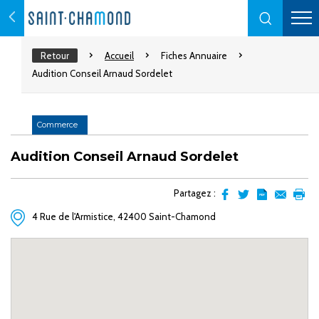
Retour
Accueil
Fiches Annuaire
Audition Conseil Arnaud Sordelet
Commerce
Audition Conseil Arnaud Sordelet
Partagez :
Partager
Partager
Transformer
Envoyer
Impr
4 Rue de l'Armistice, 42400 Saint-Chamond
sur
sur
l'article
par
facebook
Twitter
en
email
pdf