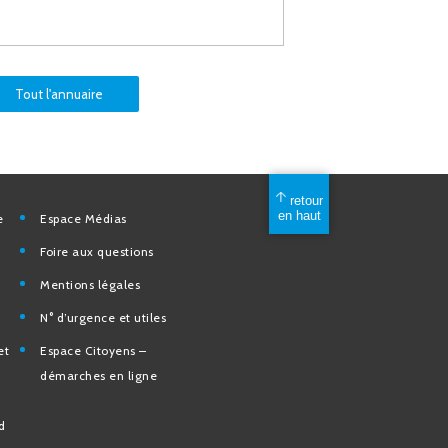
Tout l'annuaire
mérique
Espace Médias
Foire aux questions
Mentions légales
elles
N° d’urgence et utiles
tion et de
Espace Citoyens –
des
démarches en ligne
e la Ville
nd