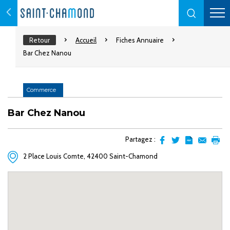
Retour
Accueil
Fiches Annuaire
Bar Chez Nanou
Commerce
Bar Chez Nanou
Partagez :
Partager
Partager
Transformer
Envoyer
Impr
2 Place Louis Comte, 42400 Saint-Chamond
sur
sur
l'article
par
facebook
Twitter
en
email
pdf