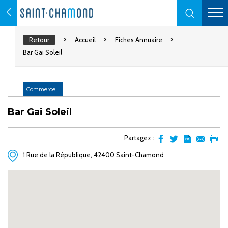
Retour
Accueil
Fiches Annuaire
Bar Gai Soleil
Commerce
Bar Gai Soleil
Partagez :
Partager
Partager
Transformer
Envoyer
Impr
1 Rue de la République, 42400 Saint-Chamond
sur
sur
l'article
par
facebook
Twitter
en
email
pdf