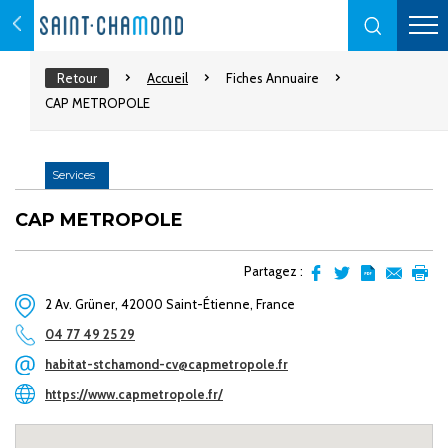
Retour
Accueil
Fiches Annuaire
CAP METROPOLE
Services
CAP METROPOLE
Partagez :
Partager
Partager
Transformer
Envoyer
Impr
2 Av. Grüner, 42000 Saint-Étienne, France
sur
sur
l'article
par
facebook
Twitter
en
email
04 77 49 25 29
pdf
habitat-stchamond-cv@capmetropole.fr
https://www.capmetropole.fr/