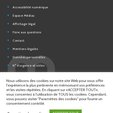
Espace Médias
Affichage légal
Foire aux questions
Contact
Mentions légales
Données personnelles
N° d’urgence et utiles
Charte de modération et de bonne conduite des Réseaux
sociaux de la Ville de Saint-Chamond
Espace Citoyens – démarches en ligne
Nous utilisons des cookies sur notre site Web pour vous offrir
l'expérience la plus pertinente en mémorisant vos préférences
et les visites répétées. En cliquant sur «ACCEPTER TOUT»,
vous consentez à l'utilisation de TOUS les cookies. Cependant,
vous pouvez visiter "Paramètres des cookies" pour fournir un
© 2026 Copyright Ville de Saint-Chamond
consentement contrôlé.
Site réalisé par
Intuitiv Interactive