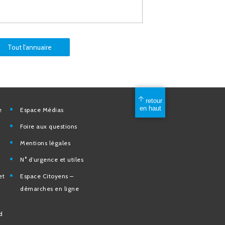
Tout l'annuaire
mérique
Espace Médias
Foire aux questions
Mentions légales
elles
N° d’urgence et utiles
tion et de
Espace Citoyens –
des
démarches en ligne
e la Ville
nd