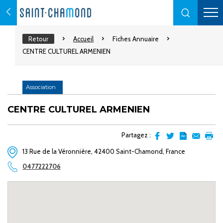
Retour
Accueil
Fiches Annuaire
CENTRE CULTUREL ARMENIEN
Association
CENTRE CULTUREL ARMENIEN
Partagez :
Partager
Partager
Transformer
Envoyer
Impr
13 Rue de la Véronnière, 42400 Saint-Chamond, France
sur
sur
l'article
par
facebook
Twitter
en
email
0477222706
pdf