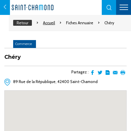
Retour
Accueil
Fiches Annuaire
Chéry
Commerce
Chéry
Partagez :
Partager
Partager
Transformer
Envoyer
Impr
89 Rue de la République, 42400 Saint-Chamond
sur
sur
l'article
par
facebook
Twitter
en
email
pdf