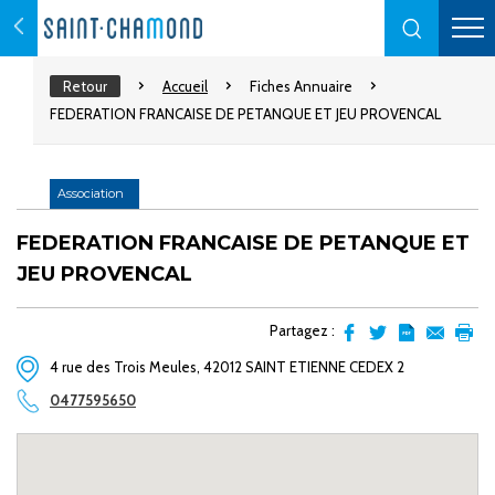
Retour
Accueil
Fiches Annuaire
FEDERATION FRANCAISE DE PETANQUE ET JEU PROVENCAL
Association
FEDERATION FRANCAISE DE PETANQUE ET
JEU PROVENCAL
Partagez :
Partager
Partager
Transformer
Envoyer
Impr
4 rue des Trois Meules, 42012 SAINT ETIENNE CEDEX 2
sur
sur
l'article
par
facebook
Twitter
en
email
0477595650
pdf