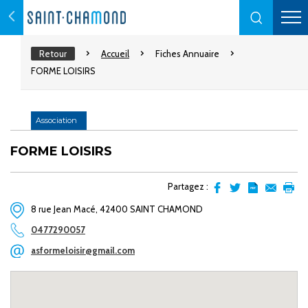
Retour
Accueil
Fiches Annuaire
FORME LOISIRS
Association
FORME LOISIRS
Partagez :
Partager
Partager
Transformer
Envoyer
Impr
8 rue Jean Macé, 42400 SAINT CHAMOND
sur
sur
l'article
par
facebook
Twitter
en
email
0477290057
pdf
asformeloisir@gmail.com