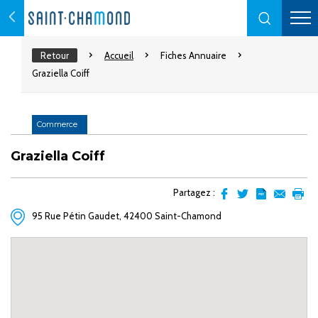
Retour
Accueil
Fiches Annuaire
Graziella Coiff
Commerce
Graziella Coiff
Partagez :
Partager
Partager
Transformer
Envoyer
Impr
95 Rue Pétin Gaudet, 42400 Saint-Chamond
sur
sur
l'article
par
facebook
Twitter
en
email
pdf