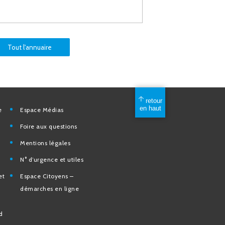
Tout l'annuaire
mérique
Espace Médias
Foire aux questions
Mentions légales
elles
N° d’urgence et utiles
tion et de
Espace Citoyens –
des
démarches en ligne
e la Ville
nd