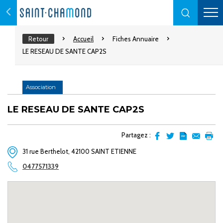
Retour
Accueil
Fiches Annuaire
LE RESEAU DE SANTE CAP2S
Association
LE RESEAU DE SANTE CAP2S
Partagez :
Partager
Partager
Transformer
Envoyer
Impr
31 rue Berthelot, 42100 SAINT ETIENNE
sur
sur
l'article
par
facebook
Twitter
en
email
0477571339
pdf