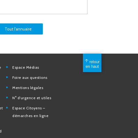
Tout l'annuaire
mérique
Espace Médias
Foire aux questions
Mentions légales
elles
N° d’urgence et utiles
tion et de
Espace Citoyens –
des
démarches en ligne
e la Ville
nd