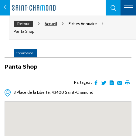
Retour
Accueil
Fiches Annuaire
Panta Shop
Commerce
Panta Shop
Partagez :
Partager
Partager
Transformer
Envoyer
Impr
3 Place de la Liberté, 42400 Saint-Chamond
sur
sur
l'article
par
facebook
Twitter
en
email
pdf