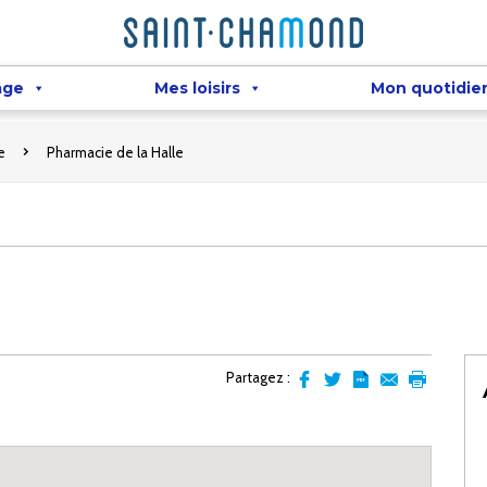
âge
Mes loisirs
Mon quotidie
e
Pharmacie de la Halle
Partagez :
Partager
Partager
Transformer
Envoyer
Imprimer
sur
sur
l'article
par
facebook
Twitter
en
email
pdf