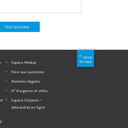
Tout l'annuaire
mérique
Espace Médias
Foire aux questions
Mentions légales
elles
N° d’urgence et utiles
tion et de
Espace Citoyens –
des
démarches en ligne
e la Ville
nd