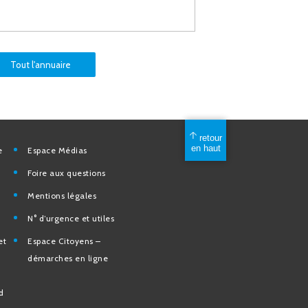
Tout l'annuaire
mérique
Espace Médias
Foire aux questions
Mentions légales
elles
N° d’urgence et utiles
tion et de
Espace Citoyens –
des
démarches en ligne
e la Ville
nd