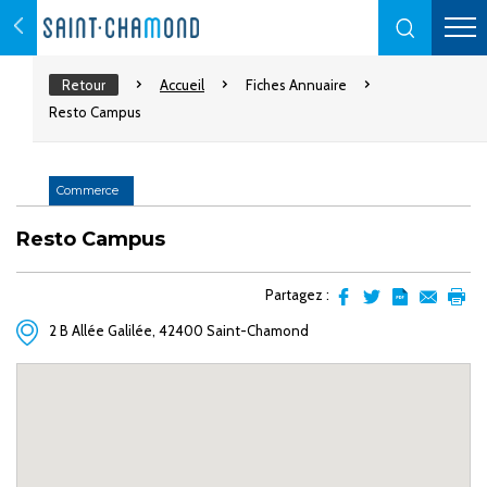
Retour
Accueil
Fiches Annuaire
Resto Campus
Commerce
Resto Campus
Partagez :
Partager
Partager
Transformer
Envoyer
Impr
2 B Allée Galilée, 42400 Saint-Chamond
sur
sur
l'article
par
facebook
Twitter
en
email
pdf