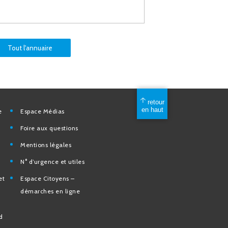
Tout l'annuaire
mérique
Espace Médias
Foire aux questions
Mentions légales
elles
N° d’urgence et utiles
tion et de
Espace Citoyens –
des
démarches en ligne
e la Ville
nd