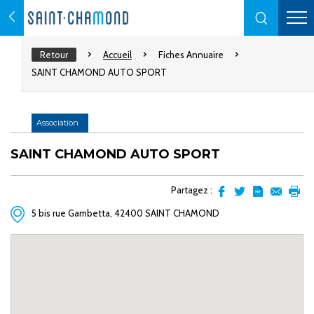
Retour
Accueil
Fiches Annuaire
SAINT CHAMOND AUTO SPORT
Association
SAINT CHAMOND AUTO SPORT
Partagez :
Partager
Partager
Transformer
Envoyer
Impr
5 bis rue Gambetta, 42400 SAINT CHAMOND
sur
sur
l'article
par
facebook
Twitter
en
email
pdf