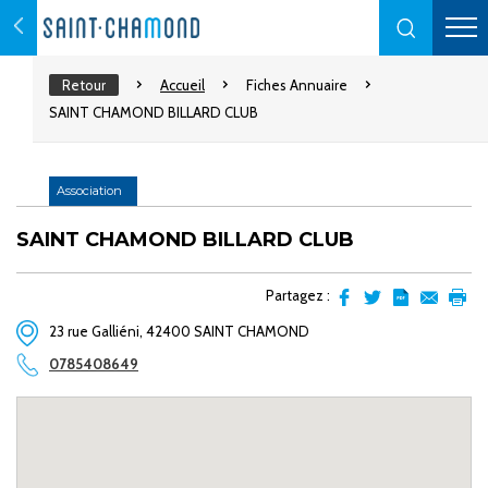
Retour
Accueil
Fiches Annuaire
SAINT CHAMOND BILLARD CLUB
Association
SAINT CHAMOND BILLARD CLUB
Partagez :
Partager
Partager
Transformer
Envoyer
Impr
23 rue Galliéni, 42400 SAINT CHAMOND
sur
sur
l'article
par
facebook
Twitter
en
email
0785408649
pdf