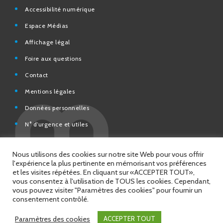
Espace Médias
Affichage légal
Foire aux questions
Contact
Mentions légales
Données personnelles
N° d’urgence et utiles
Charte de modération et de bonne conduite des Réseaux
sociaux de la Ville de Saint-Chamond
Espace Citoyens – démarches en ligne
Nous utilisons des cookies sur notre site Web pour vous offrir
l'expérience la plus pertinente en mémorisant vos préférences
et les visites répétées. En cliquant sur «ACCEPTER TOUT»,
vous consentez à l'utilisation de TOUS les cookies. Cependant,
vous pouvez visiter "Paramètres des cookies" pour fournir un
© 2026 Copyright Ville de Saint-Chamond
consentement contrôlé.
Site réalisé par
Intuitiv Interactive
Paramètres des cookies
ACCEPTER TOUT