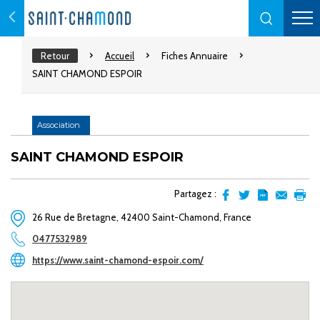
Retour
Accueil
Fiches Annuaire
SAINT CHAMOND ESPOIR
Association
SAINT CHAMOND ESPOIR
Partagez :
Partager
Partager
Transformer
Envoyer
Impr
26 Rue de Bretagne, 42400 Saint-Chamond, France
sur
sur
l'article
par
facebook
Twitter
en
email
0477532989
pdf
https://www.saint-chamond-espoir.com/