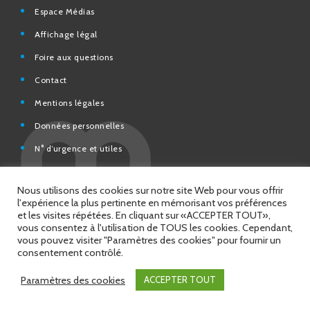
Affichage légal
Foire aux questions
Contact
Mentions légales
Données personnelles
N° d’urgence et utiles
Charte de modération et de bonne conduite des Réseaux
sociaux de la Ville de Saint-Chamond
Espace Citoyens – démarches en ligne
Nous utilisons des cookies sur notre site Web pour vous offrir
l'expérience la plus pertinente en mémorisant vos préférences
et les visites répétées. En cliquant sur «ACCEPTER TOUT»,
vous consentez à l'utilisation de TOUS les cookies. Cependant,
vous pouvez visiter "Paramètres des cookies" pour fournir un
© 2026 Copyright Ville de Saint-Chamond
consentement contrôlé.
Site réalisé par
Intuitiv Interactive
Paramètres des cookies
ACCEPTER TOUT