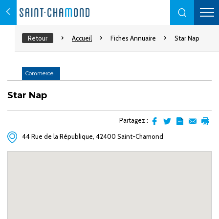
Retour
Accueil
Fiches Annuaire
Star Nap
Commerce
Star Nap
Partagez :
Partager
Partager
Transformer
Envoyer
Impr
44 Rue de la République, 42400 Saint-Chamond
sur
sur
l'article
par
facebook
Twitter
en
email
pdf