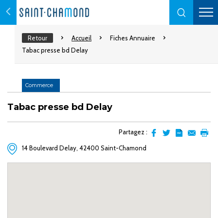
Retour
Accueil
Fiches Annuaire
Tabac presse bd Delay
Commerce
Tabac presse bd Delay
Partagez :
Partager
Partager
Transformer
Envoyer
Impr
14 Boulevard Delay, 42400 Saint-Chamond
sur
sur
l'article
par
facebook
Twitter
en
email
pdf