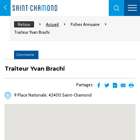
Retour
Accueil
Fiches Annuaire
Traiteur Yvan Brachi
Commerce
Traiteur Yvan Brachi
Partagez :
Partager
Partager
Transformer
Envoyer
Impr
9 Place Nationale, 42400 Saint-Chamond
sur
sur
l'article
par
facebook
Twitter
en
email
pdf