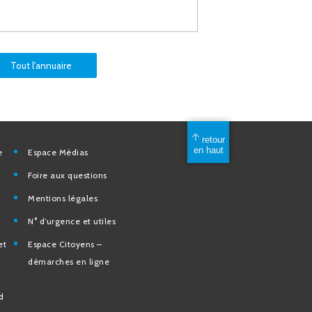
Tout l'annuaire
mérique
Espace Médias
Foire aux questions
Mentions légales
elles
N° d’urgence et utiles
tion et de
Espace Citoyens –
des
démarches en ligne
e la Ville
nd