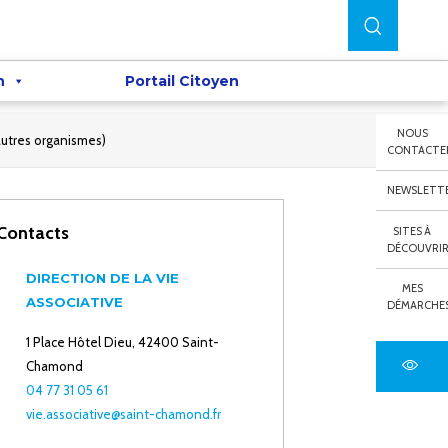
n
Portail Citoyen
NOUS
 autres organismes)
CONTACTE
NEWSLETT
Contacts
SITES À
DÉCOUVRI
DIRECTION DE LA VIE
MES
ASSOCIATIVE
DÉMARCHE
1 Place Hôtel Dieu, 42400 Saint-
Chamond
04 77 31 05 61
vie.associative@saint-chamond.fr