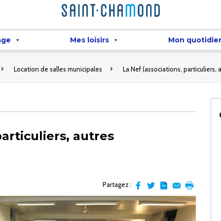
âge
Mes loisirs
Mon quotidie
Location de salles municipales
La Nef (associations, particuliers,
articuliers, autres
Partagez :
Partager
Partager
Transformer
Envoyer
Imprimer
sur
sur
l'article
par
facebook
Twitter
en
email