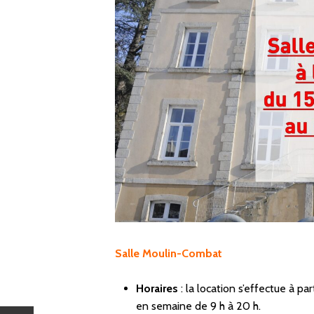
Salle Moulin-Combat
Horaires
: l
a location s’effectue à par
en semaine de 9 h à 20 h.