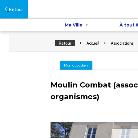
Retour
Ma Ville
À tout 
Retour
Accueil
Associations
Mon quotidien
Moulin Combat (associa
organismes)