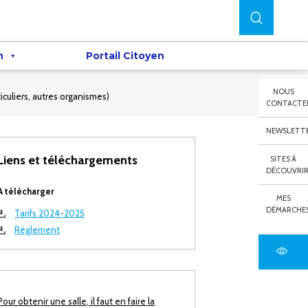
n
Portail Citoyen
NOUS
iculiers, autres organismes)
CONTACTE
NEWSLETT
Liens et téléchargements
SITES À
DÉCOUVRI
A télécharger
MES
DÉMARCHE
Tarifs 2024-2025
Règlement
Pour obtenir une salle, il faut en faire la