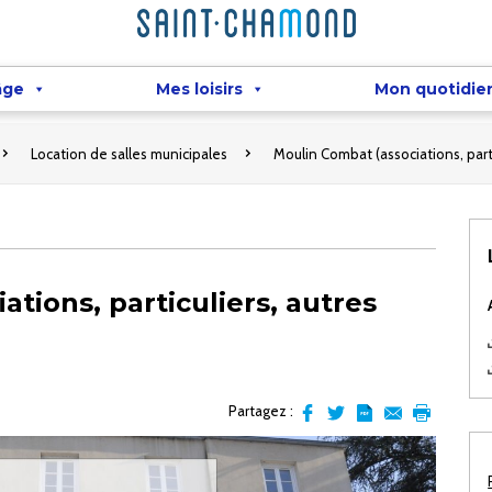
âge
Mes loisirs
Mon quotidie
Location de salles municipales
Moulin Combat (associations, part
tions, particuliers, autres
Partagez :
Partager
Partager
Transformer
Envoyer
Imprimer
sur
sur
l'article
par
facebook
Twitter
en
email