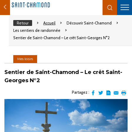
Retour
Accueil
Découvrir Saint-Chamond
Les sentiers de randonnée
Sentier de Saint-Chamond – Le crêt Saint-Georges N°2
Mes loisirs
Sentier de Saint-Chamond – Le crêt Saint-
Georges N°2
Partagez :
Partager
Partager
Transformer
Envoyer
Impr
sur
sur
l'article
par
facebook
Twitter
en
email
pdf