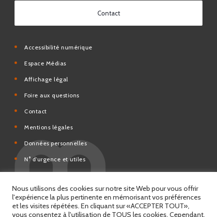
Accessibilité numérique
Espace Médias
Affichage légal
Foire aux questions
Contact
Mentions légales
Données personnelles
N° d’urgence et utiles
Charte de modération et de bonne conduite des Réseaux
sociaux de la Ville de Saint-Chamond
Espace Citoyens – démarches en ligne
Nous utilisons des cookies sur notre site Web pour vous offrir
l'expérience la plus pertinente en mémorisant vos préférences
et les visites répétées. En cliquant sur «ACCEPTER TOUT»,
vous consentez à l'utilisation de TOUS les cookies. Cependant,