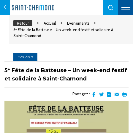
Retour
Accueil
Évènements
5ᵉ Fête de la Batteuse – Un week-end festif et solidaire à
Saint-Chamond
Mes loisirs
5ᵉ Fête de la Batteuse – Un week-end festif
et solidaire à Saint-Chamond
Partagez :
Partager
Partager
Transformer
Envoyer
Impr
sur
sur
l'article
par
facebook
Twitter
en
email
pdf