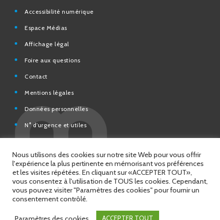
Espace Médias
Affichage légal
Foire aux questions
Contact
Mentions légales
Données personnelles
N° d’urgence et utiles
Charte de modération et de bonne conduite des Réseaux
sociaux de la Ville de Saint-Chamond
Espace Citoyens – démarches en ligne
Nous utilisons des cookies sur notre site Web pour vous offrir
l'expérience la plus pertinente en mémorisant vos préférences
et les visites répétées. En cliquant sur «ACCEPTER TOUT»,
vous consentez à l'utilisation de TOUS les cookies. Cependant,
vous pouvez visiter "Paramètres des cookies" pour fournir un
© 2026 Copyright Ville de Saint-Chamond
consentement contrôlé.
Site réalisé par
Intuitiv Interactive
Paramètres des cookies
ACCEPTER TOUT