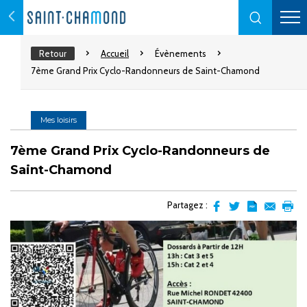
Retour
Accueil
Évènements
7ème Grand Prix Cyclo-Randonneurs de Saint-Chamond
Mes loisirs
7ème Grand Prix Cyclo-Randonneurs de
Saint-Chamond
Partagez :
Partager
Partager
Transformer
Envoyer
Impr
sur
sur
l'article
par
facebook
Twitter
en
email
pdf