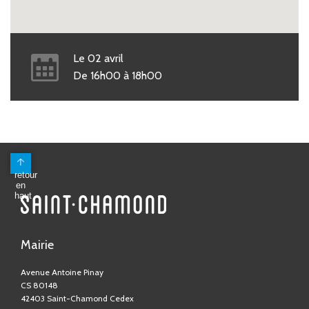
Le
02
avril
De
16h00
à
18h00
Mairie
Avenue Antoine Pinay
CS 80148
42403 Saint-Chamond Cedex
04 77 31 05 05