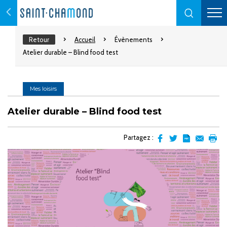
Retour
Accueil
Évènements
Atelier durable – Blind food test
Mes loisirs
Atelier durable – Blind food test
Partagez :
Partager
Partager
Transformer
Envoyer
Impr
sur
sur
l'article
par
facebook
Twitter
en
email
pdf