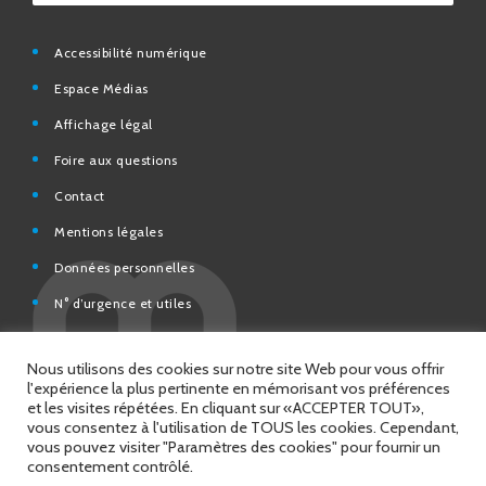
Accessibilité numérique
Espace Médias
Affichage légal
Foire aux questions
Contact
Mentions légales
Données personnelles
N° d’urgence et utiles
Charte de modération et de bonne conduite des Réseaux
sociaux de la Ville de Saint-Chamond
Espace Citoyens – démarches en ligne
Nous utilisons des cookies sur notre site Web pour vous offrir
l'expérience la plus pertinente en mémorisant vos préférences
et les visites répétées. En cliquant sur «ACCEPTER TOUT»,
vous consentez à l'utilisation de TOUS les cookies. Cependant,
vous pouvez visiter "Paramètres des cookies" pour fournir un
© 2026 Copyright Ville de Saint-Chamond
consentement contrôlé.
Site réalisé par
Intuitiv Interactive