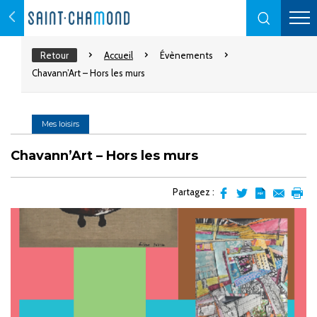
Retour
Accueil
Évènements
Chavann’Art – Hors les murs
Mes loisirs
Chavann’Art – Hors les murs
Partagez :
Partager
Partager
Transformer
Envoyer
Impr
sur
sur
l'article
par
facebook
Twitter
en
email
pdf