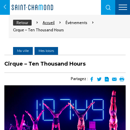
Retour
Accueil
Évènements
Cirque – Ten Thousand Hours
Ma ville
Mes loisirs
Cirque – Ten Thousand Hours
Partagez :
Partager
Partager
Transformer
Envoyer
Impr
sur
sur
l'article
par
facebook
Twitter
en
email
pdf