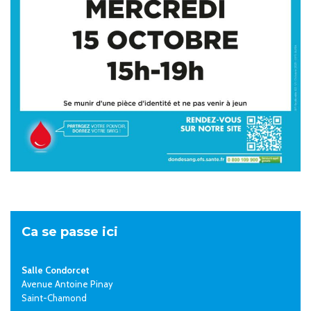
Ca se passe ici
Salle Condorcet
Avenue Antoine Pinay
Saint-Chamond