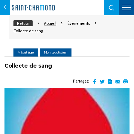
Retour
Accueil
Évènements
Collecte de sang
A tout âge
Mon quotidien
Collecte de sang
Partagez :
Partager
Partager
Transformer
Envoyer
Impr
sur
sur
l'article
par
facebook
Twitter
en
email
pdf