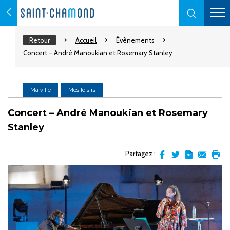
Retour
Accueil
Évènements
Concert – André Manoukian et Rosemary Stanley
Ma ville
Mes loisirs
Concert – André Manoukian et Rosemary
Stanley
Partagez :
Partager
Partager
Transformer
Envoyer
Impr
sur
sur
l'article
par
facebook
Twitter
en
email
pdf