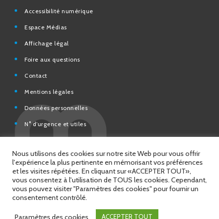
Espace Médias
Affichage légal
Foire aux questions
Contact
Mentions légales
Données personnelles
N° d’urgence et utiles
Charte de modération et de bonne conduite des Réseaux
sociaux de la Ville de Saint-Chamond
Espace Citoyens – démarches en ligne
Nous utilisons des cookies sur notre site Web pour vous offrir
l'expérience la plus pertinente en mémorisant vos préférences
et les visites répétées. En cliquant sur «ACCEPTER TOUT»,
vous consentez à l'utilisation de TOUS les cookies. Cependant,
vous pouvez visiter "Paramètres des cookies" pour fournir un
© 2026 Copyright Ville de Saint-Chamond
consentement contrôlé.
Site réalisé par
Intuitiv Interactive
Paramètres des cookies
ACCEPTER TOUT