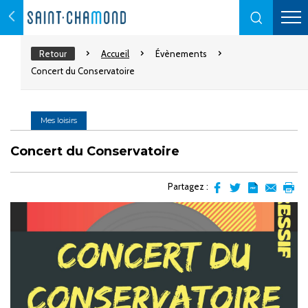
Retour
Accueil
Évènements
Concert du Conservatoire
Mes loisirs
Concert du Conservatoire
Partagez :
Partager
Partager
Transformer
Envoyer
Impr
sur
sur
l'article
par
facebook
Twitter
en
email
pdf